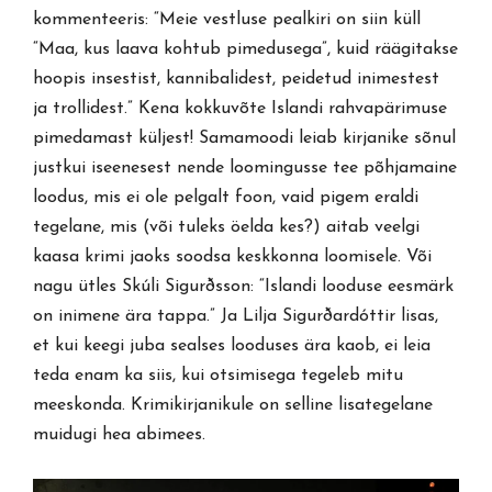
kommenteeris: “Meie vestluse pealkiri on siin küll
“Maa, kus laava kohtub pimedusega”, kuid räägitakse
hoopis insestist, kannibalidest, peidetud inimestest
ja trollidest.” Kena kokkuvõte Islandi rahvapärimuse
pimedamast küljest! Samamoodi leiab kirjanike sõnul
justkui iseenesest nende loomingusse tee põhjamaine
loodus, mis ei ole pelgalt foon, vaid pigem eraldi
tegelane, mis (või tuleks öelda kes?) aitab veelgi
kaasa krimi jaoks soodsa keskkonna loomisele. Või
nagu ütles Skúli Sigurðsson: “Islandi looduse eesmärk
on inimene ära tappa.” Ja Lilja Sigurðardóttir lisas,
et kui keegi juba sealses looduses ära kaob, ei leia
teda enam ka siis, kui otsimisega tegeleb mitu
meeskonda. Krimikirjanikule on selline lisategelane
muidugi hea abimees.