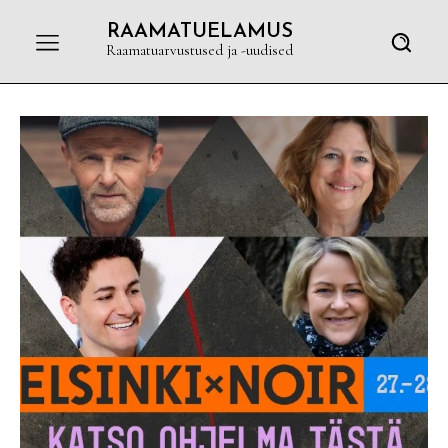
RAAMATUELAMUS
Raamatuarvustused ja -uudised