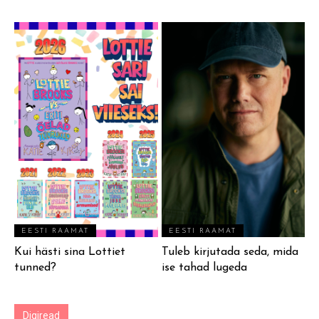
EESTI RAAMAT
EESTI RAAMAT
Kui hästi sina Lottiet
Tuleb kirjutada seda, mida
tunned?
ise tahad lugeda
Digiread