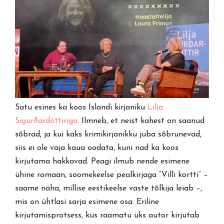
Satu esines ka koos Islandi kirjaniku
Lilja
Sigurðardóttiriga
. Ilmneb, et neist kahest on saanud
sõbrad, ja kui kaks krimikirjanikku juba sõbrunevad,
siis ei ole vaja kaua oodata, kuni nad ka koos
kirjutama hakkavad. Peagi ilmub nende esimene
ühine romaan, soomekeelse pealkirjaga “Villi kortti” –
saame näha, millise eestikeelse vaste tõlkija leiab –,
mis on ühtlasi sarja esimene osa. Eriline
kirjutamisprotsess, kus raamatu üks autor kirjutab