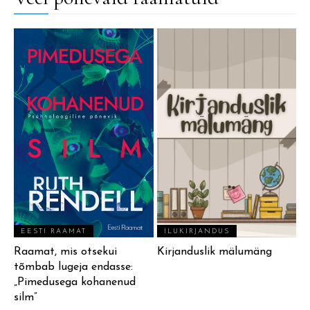
EESTI RAAMAT
ILUKIRJANDUS
Raamat, mis otsekui
Kirjanduslik mälumäng
tõmbab lugeja endasse:
„Pimedusega kohanenud
silm”