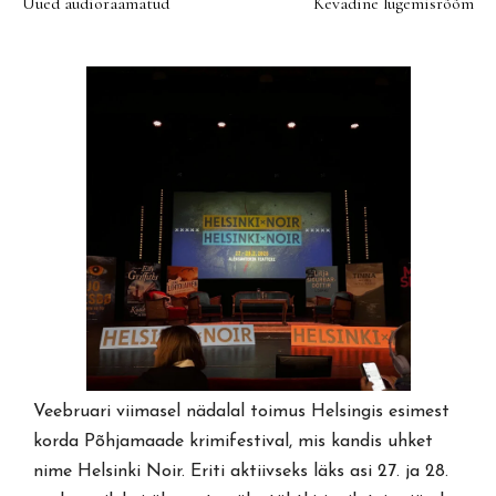
Uued audioraamatud
Kevadine lugemisrõõm
Veebruari viimasel nädalal toimus Helsingis esimest
korda Põhjamaade krimifestival, mis kandis uhket
nime Helsinki Noir. Eriti aktiivseks läks asi 27. ja 28.