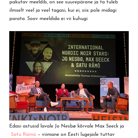
pakutav meeldib, on see suurepärane ja ta tuleb
ilmselt veel ja veel tagasi, kui ei, siis pole midagi
parata. Soov meeldida ei vii kuhugi.
Edasi astusid lavale Jo Nesbø kõrvale Max Seeck ja
Satu Rämö
– viimane on Eesti lugejaile tuttav