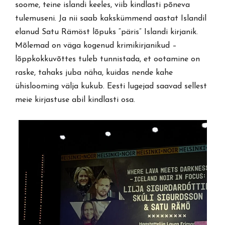
soome, teine islandi keeles, viib kindlasti põneva
tulemuseni. Ja nii saab kakskümmend aastat Islandil
elanud Satu Rämöst lõpuks “päris” Islandi kirjanik.
Mõlemad on väga kogenud krimikirjanikud –
lõppkokkuvõttes tuleb tunnistada, et ootamine on
raske, tahaks juba näha, kuidas nende kahe
ühislooming välja kukub. Eesti lugejad saavad sellest
meie kirjastuse abil kindlasti osa.