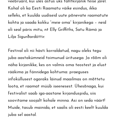
veebruaril, kui üles astus üks tähtkirjanik teise järel.
Kohal oli ka Eesti Raamatu väike esindus, ikka
selleks, et kuulda uudiseid uute põnevate raamatute
kohta ja saada kokku “meie oma” kirjanikega – neid
oli seal päris mitu, nt Elly Griffiths, Satu Rämö ja
Lilja Sigurðardóttir.
Festival oli nii hästi korraldatud, nagu oleks tegu
juba aastakümneid toimunud üritusega. Ja rõõm oli
näha kirjanikke, kes on valmis oma teostest ja elust
rääkima ja fännidega kohtuma: praeguses
infoküllusest ogaraks läinud maailmas on mõttetu
loota, et raamat müüb iseenesest. Ühesõnaga, kui
festivalist saab iga-aastane kirjanduspidu, siis
soovitame soojalt kohale minna. Asi on seda väärt!
Muide, tasub mainida, et saalis oli eesti keelt kuulda
juba sel aastal.