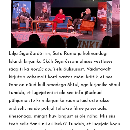
Lilja Sigurðardóttiri, Satu Rämö ja kolmandagi
Islandi kirjaniku Skúli Sigurðssoni ühises vestluses
räägiti ka
nordic noir
’i elujõulisusest. Väidetavalt
kirjutab vähemalt kord aastas mõni kriitik, et see
žanr on nüüd küll omadega õhtul, aga kirjanike sõnul
tundub, et lugejateni ei ole see info jõudnud:
põhjamaiste krimikirjanike raamatuid ostetakse
endiselt, nende põhjal tehakse filme ja seriaale,
ühesõnaga, mingit huvilangust ei ole näha. Mis siis
teeb selle žanri nii eriliseks? Tundub, et lugejaid kogu