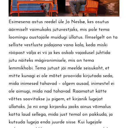
Esimesena astus reedel üle Jo Nesbø, kes osutus
äärmiselt vaimukaks jutuvestjaks, mis pole tema
loomingu austajaile muidugi üllatus. Ilmselgelt on ta
selliste vestluste pidajana vana kala, keda miski
rööpast välja ei vii ja kes oskab vajadusel juhtida
jutu näiteks mägironimisele, mis on tema
lemmikhobi. Tema jutust jäi meelde seisukoht, et
mitte kunagi ei ole mõtet proovida kirjutada seda,
mida inimesed tahavad – olgem ausad, inimestel ei
ole aimugi, mida nad tahavad. Raamatut kätte
võttes soovitakse ju pigem, et kirjanik lugejat
üllataks. Ja nii ongi kirjaniku jaoks ainus võimalus
katta laud sellega, mida just temal on pakkuda, ja
kutsuda lugeja enda juurde sisse. Kui lugejale