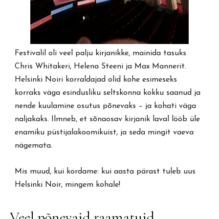
Festivalil oli veel palju kirjanikke, mainida tasuks
Chris Whitakeri, Helena Steeni ja Max Mannerit.
Helsinki Noiri korraldajad olid kohe esimeseks
korraks väga esindusliku seltskonna kokku saanud ja
nende kuulamine osutus põnevaks – ja kohati väga
naljakaks. Ilmneb, et sõnaosav kirjanik laval lööb üle
enamiku püstijalakoomikuist, ja seda mingit vaeva
nägemata.
Mis muud, kui kordame: kui aasta pärast tuleb uus
Helsinki Noir, mingem kohale!
Veel põnevaid raamatuid