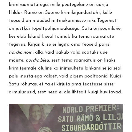
krimiraamatutega, mille peategelane on uurija
Hildur. Rämö on Soome krimikirjandustäht, kelle
teoseid on müüdud mitmekümnesse riiki. Tegemist
on justkui topeltpõhjamaalasega: Satu on soomlane,
kes elab Islandil, seal toimub ka tema raamatute
tegevus. Kirjanik ise ei liigita oma teoseid päris
nordic noir
’i alla, vaid pakub välja sootuks uue
mõiste,
nordic bleu
, sest tema raamatuis on lisaks
krimiteemale oluline ka inimsuhete lahkamine ja seal
pole musta ega valget, vaid pigem pooltoonid. Kuigi
Satu rõhutas, et ta ei kirjuta oma teostesse sisse
armulugusid, sest need ei ole lihtsalt kuigi huvitavad.