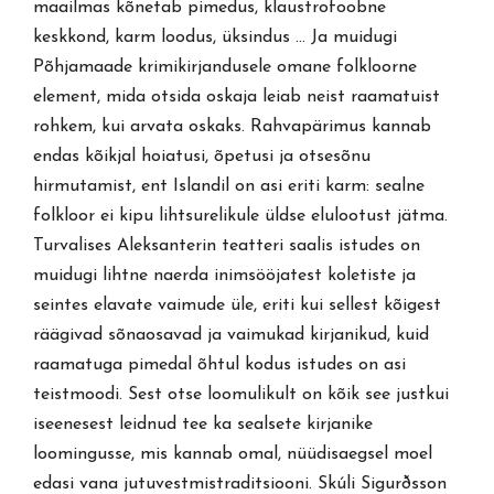
maailmas kõnetab pimedus, klaustrofoobne
keskkond, karm loodus, üksindus … Ja muidugi
Põhjamaade krimikirjandusele omane folkloorne
element, mida otsida oskaja leiab neist raamatuist
rohkem, kui arvata oskaks. Rahvapärimus kannab
endas kõikjal hoiatusi, õpetusi ja otsesõnu
hirmutamist, ent Islandil on asi eriti karm: sealne
folkloor ei kipu lihtsurelikule üldse elulootust jätma.
Turvalises Aleksanterin teatteri saalis istudes on
muidugi lihtne naerda inimsööjatest koletiste ja
seintes elavate vaimude üle, eriti kui sellest kõigest
räägivad sõnaosavad ja vaimukad kirjanikud, kuid
raamatuga pimedal õhtul kodus istudes on asi
teistmoodi. Sest otse loomulikult on kõik see justkui
iseenesest leidnud tee ka sealsete kirjanike
loomingusse, mis kannab omal, nüüdisaegsel moel
edasi vana jutuvestmistraditsiooni. Skúli Sigurðsson