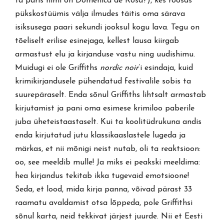
ta päris nimi on Domenica de Rosa?), kes roosas
pükskostüümis välja ilmudes täitis oma särava
isiksusega paari sekundi jooksul kogu lava. Tegu on
tõeliselt erilise esinejaga, kellest lausa kiirgab
armastust elu ja kirjanduse vastu ning uudishimu.
Muidugi ei ole Griffiths
nordic noir
’i esindaja, kuid
krimikirjandusele pühendatud festivalile sobis ta
suurepäraselt. Enda sõnul Griffiths lihtsalt armastab
kirjutamist ja pani oma esimese krimiloo paberile
juba üheteistaastaselt. Kui ta koolitüdrukuna andis
enda kirjutatud jutu klassikaaslastele lugeda ja
märkas, et nii mõnigi neist nutab, oli ta reaktsioon:
oo, see meeldib mulle! Ja miks ei peakski meeldima:
hea kirjandus tekitab ikka tugevaid emotsioone!
Seda, et lood, mida kirja panna, võivad pärast 33
raamatu avaldamist otsa lõppeda, pole Griffithsi
sõnul karta, neid tekkivat järjest juurde. Nii et Eesti