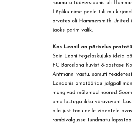
raamatu tööversioonis oli Hammer
Lõpliku nime peale tuli mu kirja
arvates oli Hammersmith United 
jaoks parim valik.
Kas Leonil on päriselus protot
Sain Leoni tegelaskujuks ideid pä
FC Barcelona huvist 8-aastase Ko
Antmanni vastu, samuti teadetest
Londonis amatööride jalgpallimä
mängivad mõlemad noored Soome 
oma lastega ikka väravavaht Lassi
olla just tänu neile videotele ava
rambivalgusse tundmatu lapsstaa