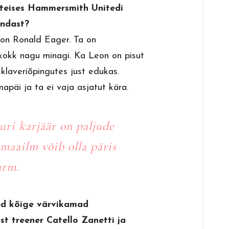
s teises Hammersmith Unitedi
endast?
on Ronald Eager. Ta on
kokk nagu minagi. Ka Leon on pisut
klaveriõpingutes just edukas.
apäi ja ta ei vaja asjatut kära.
luri karjäär on paljude
imaailm võib olla päris
arm.
ed kõige värvikamad
st treener Catello Zanetti ja