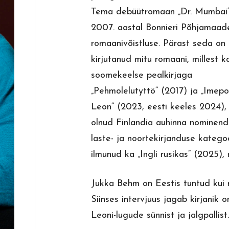
Tema debüütromaan „Dr. Mumbai“ 
2007. aastal Bonnieri Põhjamaad
romaanivõistluse. Pärast seda o
kirjutanud mitu romaani, millest k
soomekeelse pealkirjaga
„Pehmolelutyttö“ (2017) ja „Imepo
Leon“ (2023, eesti keeles 2024),
olnud Finlandia auhinna nominend
laste- ja noortekirjanduse katego
ilmunud ka „Ingli rusikas“ (2025),
Jukka Behm on Eestis tuntud kui 
Siinses intervjuus jagab kirjanik
Leoni-lugude sünnist ja jalgpallist