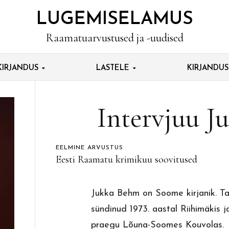
LUGEMISELAMUS
Raamatuarvustused ja -uudised
KIRJANDUS
LASTELE
KIRJANDU
Intervjuu J
EELMINE ARVUSTUS
Eesti Raamatu krimikuu soovitused
Jukka Behm on Soome kirjanik. T
sündinud 1973. aastal Riihimäkis j
praegu Lõuna-Soomes Kouvolas.