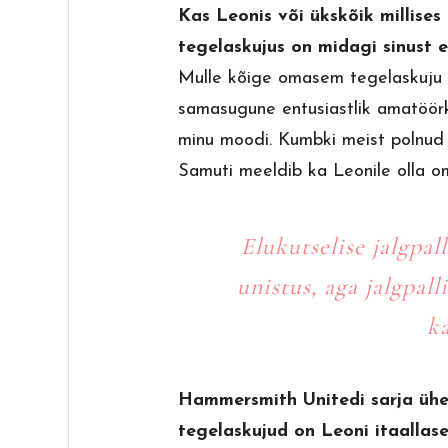
Kas Leonis või ükskõik millise
tegelaskujus on midagi sinust 
Mulle kõige omasem tegelaskuju 
samasugune entusiastlik amatöör
minu moodi. Kumbki meist polnud 
Samuti meeldib ka Leonile olla om
Elukutselise jalgpal
unistus, aga jalgpall
k
Hammersmith Unitedi sarja üh
tegelaskujud on Leoni itaallase