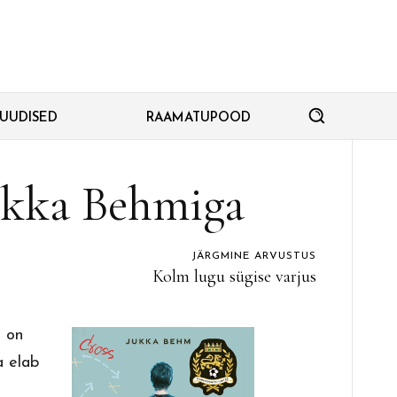
SUUDISED
RAAMATUPOOD
ukka Behmiga
JÄRGMINE ARVUSTUS
Kolm lugu sügise varjus
a on
a elab