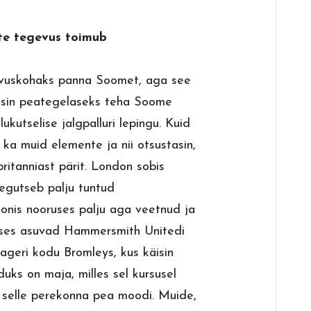
te tegevus toimub
evuskohaks panna Soomet, aga see
visin peategelaseks teha Soome
lukutselise jalgpalluri lepingu. Kuid
i ka muid elemente ja nii otsustasin,
itanniast pärit. London sobis
tegutseb palju tuntud
ndonis nooruses palju aga veetnud ja
luses asuvad Hammersmith Unitedi
Eageri kodu Bromleys, kus käisin
duks on maja, milles sel kursusel
i selle perekonna pea moodi. Muide,