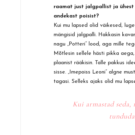
raamat just jalgpallist ja ühest 
andekast poisist?
Kui mu lapsed olid väikesed, luges
mängisid jalgpalli. Hakkasin kav
nagu „Potteri“ lood, aga mille te
Mõtlesin sellele hästi pikka aega
plaanist rääkisin. Talle pakkus idee
sisse. „Imepoiss Leoni“ algne mus
tagasi. Selleks ajaks olid mu lap
Kui armastad seda, 
tunduda