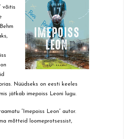
võitis
e
n Behm
aks,
iss
 on
id
orias. Nüüdseks on eesti keeles
 mis jätkab imepoiss Leoni lugu.
raamatu “Imepoiss Leon” autor.
 oma mõtteid loomeprotsessist,
.