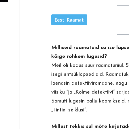
Eesti Raamat
Milliseid raamatuid sa ise laps
kõige rohkem lugesid?
Meil oli kodus suur raamaturiiul. Si
isegi entsüklopeediaid. Raamatu
laenasin detektiiviromaane, nagu 
viisiku “ja „Kolme detektiivi“ sarja
Samuti lugesin palju koomikseid, 
„Tintini seiklusi“.
Millest tekkis sul mõte kirjuta