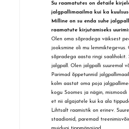
Su raamatutes on detaile kirjel
jalgpallimaailma kui ka kuulsu
Milline on su enda suhe jalgpall
raamatute kirjutamiseks uurim
Olen oma sõpradega väiksest peale
jooksmine oli mu lemmiktegevus. O
sõpradega aasta ringi saalihokit. 
jalgpall. Olen jalgpalli suuremal 
Parimad õppetunnid jalgpallimaail
kolm aastat oma poja jalgpallim
kogu Soomes ja nägin, mismoodi ü
et nii algajatele kui ka ala tipp
Lihtsalt raamistik on erinev. Suu
staadionid, paremad treenimisvõi
muidugi tippmängijad.