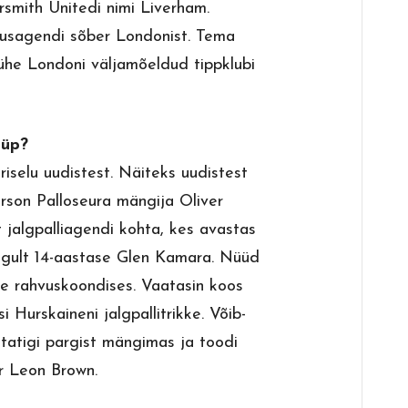
smith Unitedi nimi Liverham.
ndusagendi sõber Londonist. Tema
ühe Londoni väljamõeldud tippklubi
üüp?
riselu uudistest. Näiteks uudistest
rson Palloseura mängija Oliver
 jalgpalliagendi kohta, kes avastas
ngult 14-aastase Glen Kamara. Nüüd
rahvuskoondises. Vaatasin koos
 Hurskaineni jalgpallitrikke. Võib-
statigi pargist mängimas ja toodi
r Leon Brown.