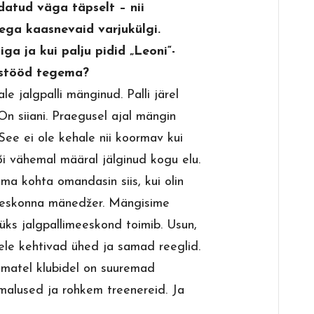
datud väga täpselt – nii
sega kaasnevaid varjukülgi.
iga ja kui palju pidid „Leoni“-
istööd tegema?
 jalgpalli mänginud. Palli järel
n siiani. Praegusel ajal mängin
See ei ole kehale nii koormav kui
või vähemal määral jälginud kogu elu.
ma kohta omandasin siis, kui olin
eeskonna mänedžer. Mängisime
ks jalgpallimeeskond toimib. Usun,
udele kehtivad ühed ja samad reeglid.
rematel klubidel on suuremad
malused ja rohkem treenereid. Ja