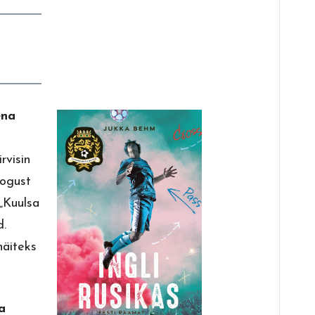
ena
rvisin
kogust
„Kuulsa
d.
näiteks
da