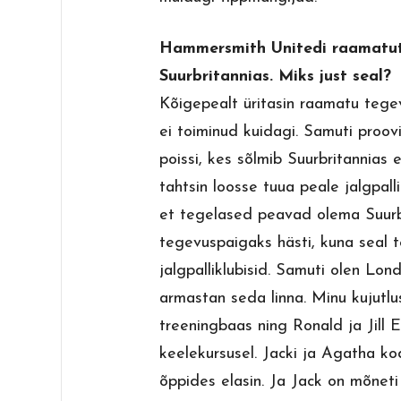
Hammersmith Unitedi raamatu
Suurbritannias. Miks just seal?
Kõigepealt üritasin raamatu teg
ei toiminud kuidagi. Samuti proo
poissi, kes sõlmib Suurbritannias e
tahtsin loosse tuua peale jalgpall
et tegelased peavad olema Suurbr
tegevuspaigaks hästi, kuna seal 
jalgpalliklubisid. Samuti olen Lo
armastan seda linna. Minu kujut
treeningbaas ning Ronald ja Jill 
keelekursusel. Jacki ja Agatha ko
õppides elasin. Ja Jack on mõnet