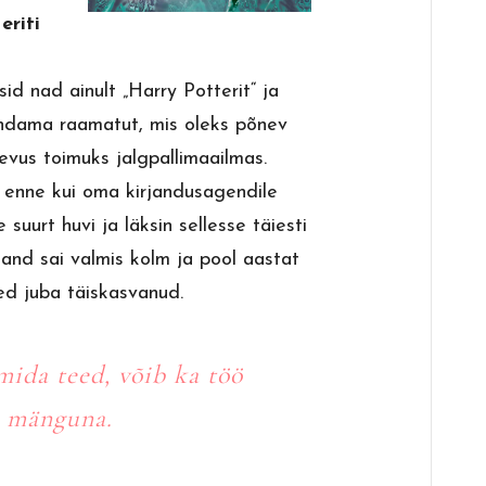
eriti
id nad ainult „Harry Potterit“ ja
andama raamatut, mis oleks põnev
gevus toimuks jalgpallimaailmas.
, enne kui oma kirjandusagendile
 suurt huvi ja läksin sellesse täiesti
tand sai valmis kolm ja pool aastat
sed juba täiskasvanud.
mida teed, võib ka töö
 mänguna.