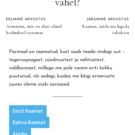
vahel?
EELMINE ARVUSTUS
JÄRGMINE ARVUSTUS
Armastus, mis on alati olnud
Raamat, mida ma lugeda
koduuksel ootamas
tahaksin
Parimad on raamatud, kust saab teada midagi uut –
tegevuspaigast, sündmustest ja nähtustest,
valdkonnast, millega me pole varem eriti kokku
puutunud, või sedagi, kuidas me kõigi erinevuste
juures oleme siiski sarnased.
Eesti Raamat
Rahva Raamat
Apollo