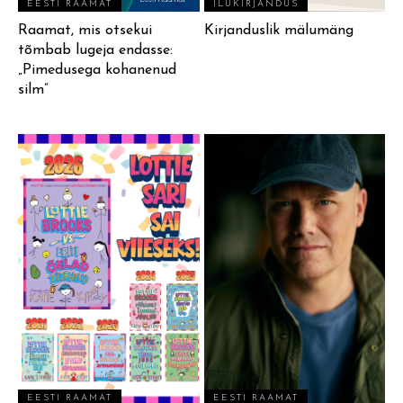
EESTI RAAMAT
ILUKIRJANDUS
Raamat, mis otsekui
Kirjanduslik mälumäng
tõmbab lugeja endasse:
„Pimedusega kohanenud
silm”
EESTI RAAMAT
EESTI RAAMAT