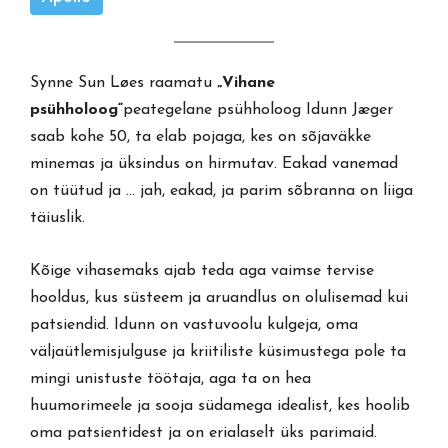
Synne Sun Løes raamatu
„Vihane
psühholoog“
peategelane psühholoog Idunn Jæger
saab kohe 50, ta elab pojaga, kes on sõjaväkke
minemas ja üksindus on hirmutav. Eakad vanemad
on tüütud ja … jah, eakad, ja parim sõbranna on liiga
täiuslik.
Kõige vihasemaks ajab teda aga vaimse tervise
hooldus, kus süsteem ja aruandlus on olulisemad kui
patsiendid. Idunn on vastuvoolu kulgeja, oma
väljaütlemisjulguse ja kriitiliste küsimustega pole ta
mingi unistuste töötaja, aga ta on hea
huumorimeele ja sooja südamega idealist, kes hoolib
oma patsientidest ja on erialaselt üks parimaid.