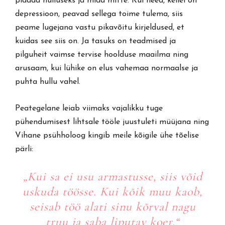
pidada hulluseks ja mida mitte. Kui need, kellel on
depressioon, peavad sellega toime tulema, siis
peame lugejana vastu pikavõitu kirjeldused, et
kuidas see siis on. Ja tasuks on teadmised ja
pilguheit vaimse tervise hoolduse maailma ning
arusaam, kui lühike on elus vahemaa normaalse ja
puhta hullu vahel.
Peategelane leiab viimaks vajalikku tuge
pühendumisest lihtsale tööle juustuleti müüjana ning
Vihane psühholoog kingib meile kõigile ühe tõelise
pärli:
„Kui sa ei usu armastusse, siis võid
uskuda töösse. Kui kõik muu kaob,
seisab töö alati sinu kõrval nagu
truu ja saba liputav koer.“