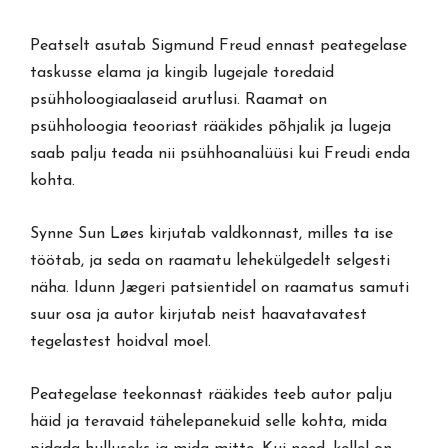
Peatselt asutab Sigmund Freud ennast peategelase
taskusse elama ja kingib lugejale toredaid
psühholoogiaalaseid arutlusi. Raamat on
psühholoogia teooriast rääkides põhjalik ja lugeja
saab palju teada nii psühhoanalüüsi kui Freudi enda
kohta.
Synne Sun Løes kirjutab valdkonnast, milles ta ise
töötab, ja seda on raamatu lehekülgedelt selgesti
näha. Idunn Jægeri patsientidel on raamatus samuti
suur osa ja autor kirjutab neist haavatavatest
tegelastest hoidval moel.
Peategelase teekonnast rääkides teeb autor palju
häid ja teravaid tähelepanekuid selle kohta, mida