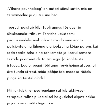
„Vihane psühholoog“ on autori sõnul satiir, mis on
teravmeelne ja ajuti üsna hea.
Teosest paistab läbi tubli annus tõsidust ja
ühiskonnakriitilisust. Tervishoiusüsteemi
peaülesandeks näib olevat ravida aina enam
patsiente aina lühema aja jooksul ja kõige parem, kui
seda saaks teha aina rohkemate ja keerulisemate
testide ja ankeetide täitmisega. Ja koolitustel
istudes. Ega ei peagi töötama tervishoiuasutuses, et
ära tunda stressi, mida põhjustab moodsa tööelu
pinge ka teistel aladel.
Nii juhtubki, et peategelane sattub aktiivsest
terapeudirollist pikaajalisel haiguslehel olijate sekka
ja jääb oma mõtetega üksi.