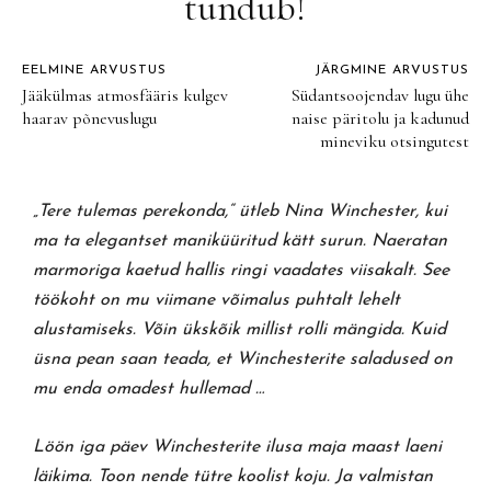
tundub!
EELMINE ARVUSTUS
JÄRGMINE ARVUSTUS
Jääkülmas atmosfääris kulgev
Südantsoojendav lugu ühe
haarav põnevuslugu
naise päritolu ja kadunud
mineviku otsingutest
„Tere tulemas perekonda,“ ütleb Nina Winchester, kui
ma ta elegantset maniküüritud kätt surun. Naeratan
marmoriga kaetud hallis ringi vaadates viisakalt. See
töökoht on mu viimane võimalus puhtalt lehelt
alustamiseks. Võin ükskõik millist rolli mängida. Kuid
üsna pean saan teada, et Winchesterite saladused on
mu enda omadest hullemad …
Löön iga päev Winchesterite ilusa maja maast laeni
läikima. Toon nende tütre koolist koju. Ja valmistan