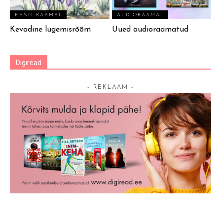
EESTI RAAMAT
AUDIORAAMAT
Kevadine lugemisrõõm
Uued audioraamatud
Digiread
- REKLAAM -