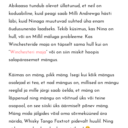
Abikaasa tundub olevat üllatunud, et neil on
koduabiline, kuid peagi saab Milli Andrewga hästi
läbi, kuid Ninaga muutuvad suhted üha enam
õudusunenäo laadseks. Tekib küsimus, kas Nina on
hull, või on Millil mäluga probleeme. Kas
Winchesteride maja on täpselt sama hull kui on
“
Winchesteri maja
” või on siin miskit hoopis
salapärasemat mängus.
Käimas on mäng, pikk mäng. Isegi kui kõik mängus
osalejad ei tea, et nad mängus on, millised on mängu
reeglid ja mille järgi saab öelda, et mäng on
lõppenud ning mängu on võitnud üks või teine
osapool, on see siiski üks äärmiselt põnev mäng.
Mäng mida jälgides võid oma sõrmeküüned ära
närida, Whisky Tango Foxtrot pidevalt huulil. Ning