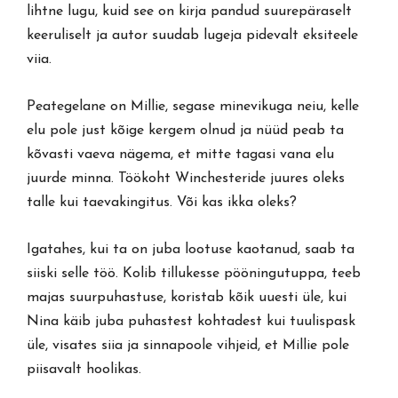
lihtne lugu, kuid see on kirja pandud suurepäraselt
keeruliselt ja autor suudab lugeja pidevalt eksiteele
viia.
Peategelane on Millie, segase minevikuga neiu, kelle
elu pole just kõige kergem olnud ja nüüd peab ta
kõvasti vaeva nägema, et mitte tagasi vana elu
juurde minna. Töökoht Winchesteride juures oleks
talle kui taevakingitus. Või kas ikka oleks?
Igatahes, kui ta on juba lootuse kaotanud, saab ta
siiski selle töö. Kolib tillukesse pööningutuppa, teeb
majas suurpuhastuse, koristab kõik uuesti üle, kui
Nina käib juba puhastest kohtadest kui tuulispask
üle, visates siia ja sinnapoole vihjeid, et Millie pole
piisavalt hoolikas.