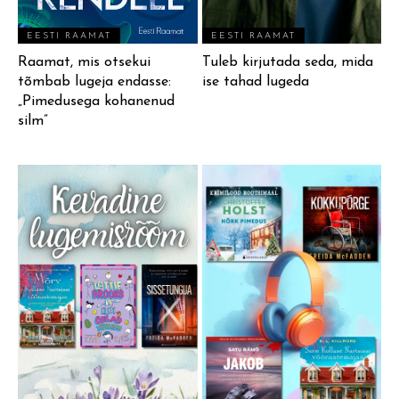
EESTI RAAMAT
EESTI RAAMAT
Raamat, mis otsekui
Tuleb kirjutada seda, mida
tõmbab lugeja endasse:
ise tahad lugeda
„Pimedusega kohanenud
silm”