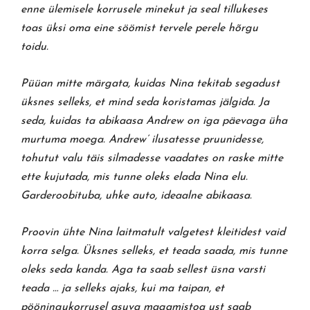
enne ülemisele korrusele minekut ja seal tillukeses
toas üksi oma eine söömist tervele perele hõrgu
toidu.
Püüan mitte märgata, kuidas Nina tekitab segadust
üksnes selleks, et mind seda koristamas jälgida. Ja
seda, kuidas ta abikaasa Andrew on iga päevaga üha
murtuma moega. Andrew’ ilusatesse pruunidesse,
tohutut valu täis silmadesse vaadates on raske mitte
ette kujutada, mis tunne oleks elada Nina elu.
Garderoobituba, uhke auto, ideaalne abikaasa.
Proovin ühte Nina laitmatult valgetest kleitidest vaid
korra selga. Üksnes selleks, et teada saada, mis tunne
oleks seda kanda. Aga ta saab sellest üsna varsti
teada … ja selleks ajaks, kui ma taipan, et
pööningukorrusel asuva magamistoa ust saab