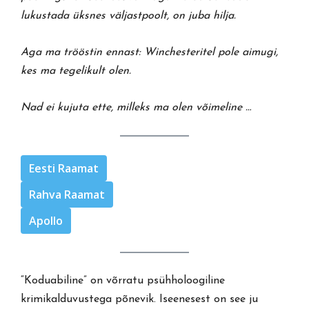
lukustada üksnes väljastpoolt, on juba hilja.
Aga ma trööstin ennast: Winchesteritel pole aimugi,
kes ma tegelikult olen.
Nad ei kujuta ette, milleks ma olen võimeline …
Eesti Raamat
Rahva Raamat
Apollo
“Koduabiline” on võrratu psühholoogiline
krimikalduvustega põnevik. Iseenesest on see ju